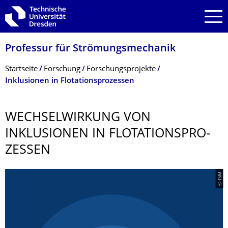
Zur Hauptnavigation springen
Zur Suche springen
Zum Inhalt springen
Professur für Strömungsmechanik
Breadcrumb-Menü
Startseite
Forschung
Forschungsprojekte
Inklusionen in Flotationsprozessen
WECHSELWIRKUNG VON
INKLUSIONEN IN FLOTATIONSPRO­
ZESSEN
© ISM