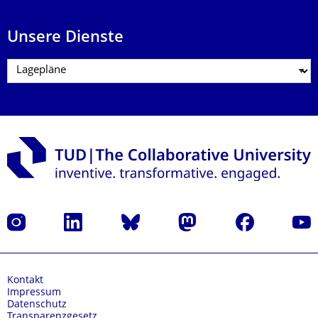
Unsere Dienste
Instagram
LinkedIn
Bluesky
Mastodon
Facebook
Yout
Kontakt
Impressum
Datenschutz
Transparenzgesetz