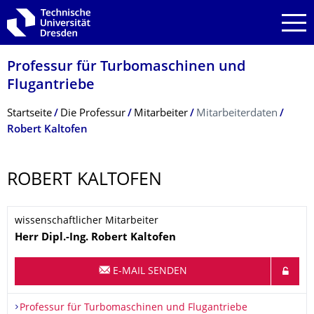
Zur Hauptnavigation springen
Zur Suche springen
Zum Inhalt springen
Professur für Turbomaschinen und
Flugantriebe
Breadcrumb-Menü
Startseite
Die Professur
Mitarbeiter
Mitarbeiterdaten
Robert Kaltofen
ROBERT KALTOFEN
wissenschaftlicher Mitarbeiter
Name
Herr
Dipl.-Ing.
Robert
Kaltofen
E-MAIL SENDEN
Organisationsname
Professur für Turbomaschinen und Flugantriebe
Professur für Turbomaschinen und Flugantriebe