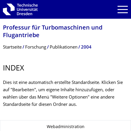
Zur Hauptnavigation springen
Zur Suche springen
Zum Inhalt springen
Professur für Turbomaschinen und
Flugantriebe
Breadcrumb-Menü
Startseite
Forschung
Publikationen
2004
INDEX
Dies ist eine automatisch erstellte Standardseite. Klicken Sie
auf "Bearbeiten", um eigene Inhalte hinzuzufügen, oder
wählen über das Menü "Weitere Optionen" eine andere
Standardseite für diesen Ordner aus.
Zu dieser Seite
Webadministration