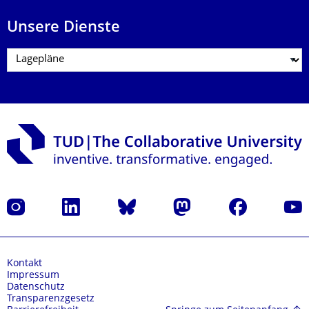
Unsere Dienste
Instagram
LinkedIn
Bluesky
Mastodon
Facebook
Yout
Kontakt
Impressum
Datenschutz
Transparenzgesetz