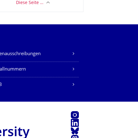
Diese Seite …
lenausschreibungen
fallnummern
B
Instagram
LinkedIn
Bluesky
Mastodon