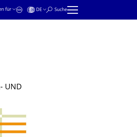
en für
DE
Suche
L- UND