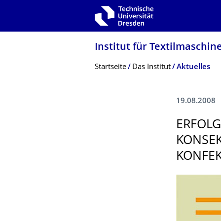
Zur Hauptnavigation springen
Zur Suche springen
Zum Inhalt springen
Institut für Textilmaschin
Breadcrumb-Menü
Startseite
Das Institut
Aktuelles
19.08.2008
ERFOLG
KONSEK
KONFEK