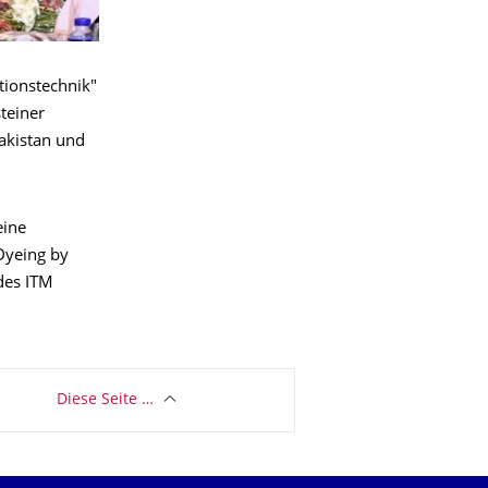
tionstechnik"
teiner
akistan und
eine
Dyeing by
des ITM
Diese Seite …