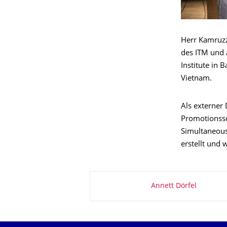
Herr Kamruzz
des ITM und a
Institute in
Vietnam.
Als externer
Promotionssch
Simultaneous
erstellt und
Zu dieser Seite
Annett Dörfel