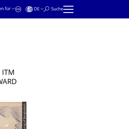
en für
DE
Suche
 ITM
WARD