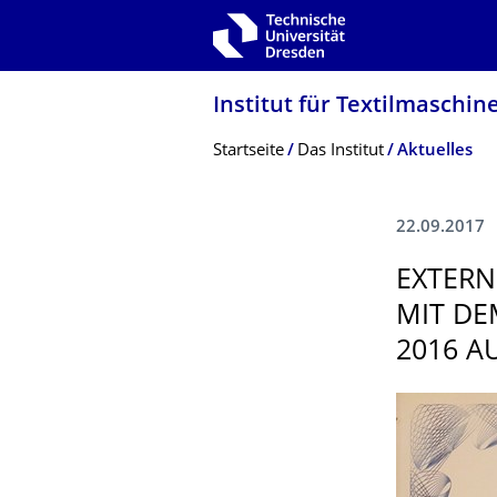
Zur Hauptnavigation springen
Zur Suche springen
Zum Inhalt springen
Institut für Textilmaschin
Breadcrumb-Menü
Startseite
Das Institut
Aktuelles
22.09.2017
EXTERN
MIT DE
2016 A