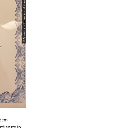
© Ministry of Finance and Planning of Bangladesh
 dem
rdienste in