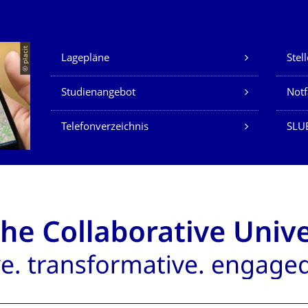
Unsere Dienste
© placit
Lagepläne
Stel
Studienangebot
Not
Telefonverzeichnis
SLU