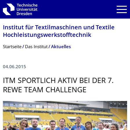
Zur Hauptnavigation springen
Zur Suche springen
Zum Inhalt springen
Institut für Textilmaschinen und Textile
Hochleistungswerk­stofftechnik
Breadcrumb-Menü
Startseite
Das Institut
Aktuelles
04.06.2015
ITM SPORTLICH AKTIV BEI DER 7.
REWE TEAM CHALLENGE