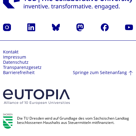
Instagram
LinkedIn
Bluesky
Mastodon
Facebook
Yout
Kontakt
Impressum
Datenschutz
Transparenzgesetz
Springe zum Seitenanfang
Barrierefreiheit
Die TU Dresden wird auf Grundlage des vom Sächsischen Landtag
beschlossenen Haushalts aus Steuermitteln mitfinanziert.