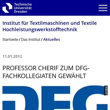
Zur Hauptnavigation springen
Zur Suche springen
Zum Inhalt springen
Institut für Textilmaschinen und Textile
Hochleistungswerk­stofftechnik
Breadcrumb-Menü
Startseite
Das Institut
Aktuelles
11.01.2012
PROFESSOR CHERIF ZUM DFG-
FACHKOLLEGIATEN GEWÄHLT
© DFG