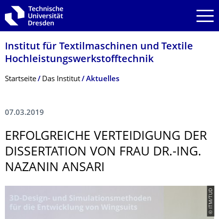
Zur Hauptnavigation springen
Zur Suche springen
Zum Inhalt springen
Institut für Textilmaschinen und Textile
Hochleistungswerk­stofftechnik
Breadcrumb-Menü
Startseite
Das Institut
Aktuelles
07.03.2019
ERFOLGREICHE VERTEIDIGUNG DER
DISSERTATION VON FRAU DR.-ING.
NAZANIN ANSARI
© ITM/TUD