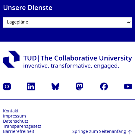
Unsere Dienste
Instagram
LinkedIn
Bluesky
Mastodon
Facebook
Yout
Kontakt
Impressum
Datenschutz
Transparenzgesetz
Springe zum Seitenanfang
Barrierefreiheit