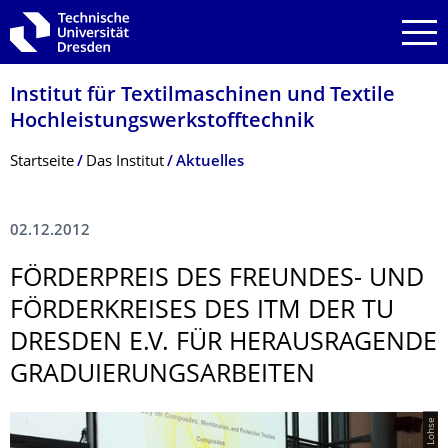
Zur Hauptnavigation springen
Zur Suche springen
Zum Inhalt springen
Institut für Textilmaschinen und Textile
Hochleistungswerk­stofftechnik
Breadcrumb-Menü
Startseite
Das Institut
Aktuelles
02.12.2012
FÖRDERPREIS DES FREUNDES- UND
FÖRDERKREISES DES ITM DER TU
DRESDEN E.V. FÜR HERAUSRAGENDE
GRADUIERUNGSAR­BEITEN
© Lohse