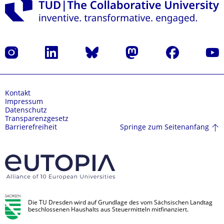
Instagram
LinkedIn
Bluesky
Mastodon
Facebook
Yout
Kontakt
Impressum
Datenschutz
Transparenzgesetz
Springe zum Seitenanfang
Barrierefreiheit
Die TU Dresden wird auf Grundlage des vom Sächsischen Landtag
beschlossenen Haushalts aus Steuermitteln mitfinanziert.