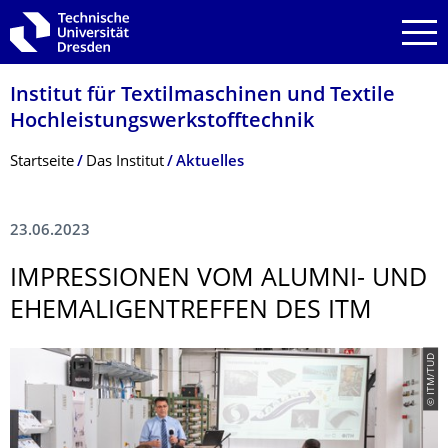
Zur Hauptnavigation springen
Zur Suche springen
Zum Inhalt springen
Institut für Textilmaschinen und Textile
Hochleistungswerk­stofftechnik
Breadcrumb-Menü
Startseite
Das Institut
Aktuelles
23.06.2023
IMPRESSIONEN VOM ALUMNI- UND
EHEMALIGENTREF­FEN DES ITM
© ITM/TUD