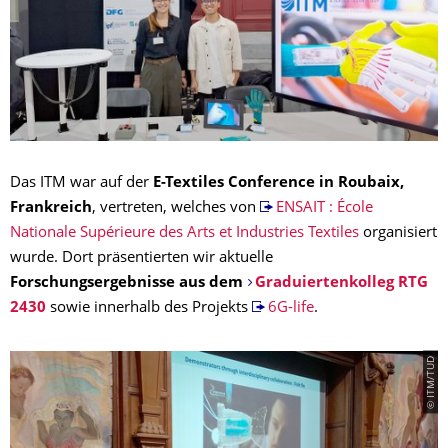
Das ITM war auf der
E-Textiles Conference in Roubaix,
Frankreich
, vertreten, welches von
ENSAIT : École
Nationale Supérieure des Arts et Industries Textiles
organisiert
wurde. Dort präsentierten wir aktuelle
Forschungsergebnisse aus dem
Graduiertenkolleg RTG
2430
sowie innerhalb des Projekts
6G-life
.
© ITM/TUD