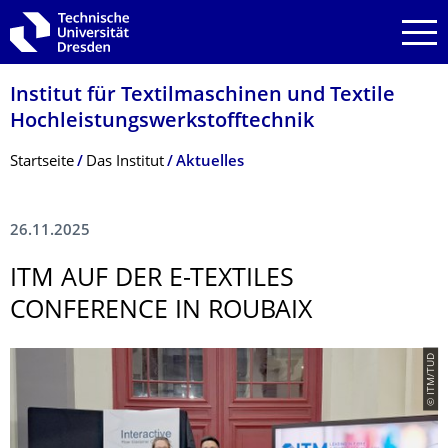
Zur Hauptnavigation springen
Zur Suche springen
Zum Inhalt springen
Institut für Textilmaschinen und Textile
Hochleistungswerk­stofftechnik
Breadcrumb-Menü
Startseite
Das Institut
Aktuelles
26.11.2025
ITM AUF DER E-TEXTILES
CONFERENCE IN ROUBAIX
© ITM/TUD