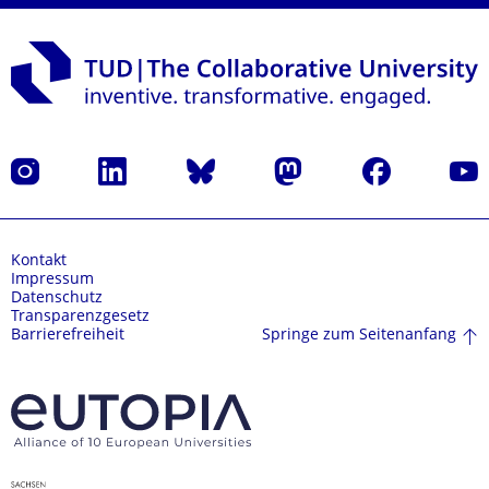
Instagram
LinkedIn
Bluesky
Mastodon
Facebook
Yout
Kontakt
Impressum
Datenschutz
Transparenzgesetz
Springe zum Seitenanfang
Barrierefreiheit