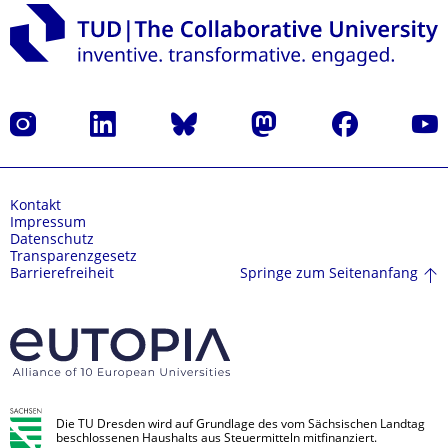
Instagram
LinkedIn
Bluesky
Mastodon
Facebook
Yout
Kontakt
Impressum
Datenschutz
Transparenzgesetz
Springe zum Seitenanfang
Barrierefreiheit
Die TU Dresden wird auf Grundlage des vom Sächsischen Landtag
beschlossenen Haushalts aus Steuermitteln mitfinanziert.