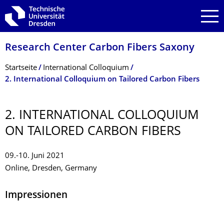
Zur Hauptnavigation springen
Zur Suche springen
Zum Inhalt springen
Research Center Carbon Fibers Saxony
Breadcrumb-Menü
Startseite
International Colloquium
2. International Colloquium on Tailored Carbon Fibers
2. INTERNATIONAL COLLOQUIUM
ON TAILORED CARBON FIBERS
09.-10. Juni 2021
Online, Dresden, Germany
Impressionen