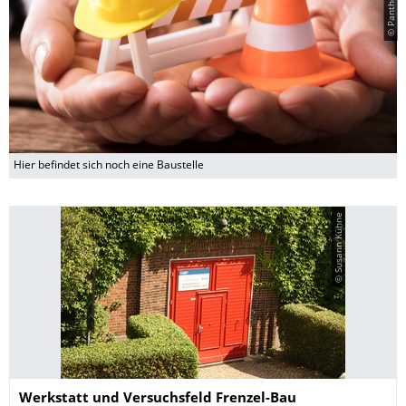
Hier befindet sich noch eine Baustelle
© Susann Kühne
Name
Werkstatt und Versuchsfeld Frenzel-Bau