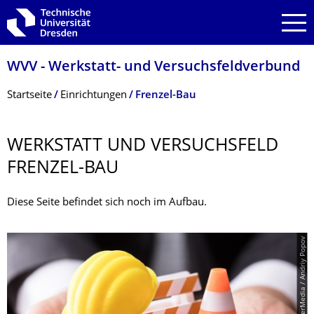
Zur Hauptnavigation springen
Zur Suche springen
Zum Inhalt springen
WVV - Werkstatt- und Versuchsfeldver­bund
Breadcrumb-Menü
Startseite
Einrichtungen
Frenzel-Bau
WERKSTATT UND VERSUCHSFELD
FRENZEL-BAU
Diese Seite befindet sich noch im Aufbau.
© PantherMedia / Andriy Popov