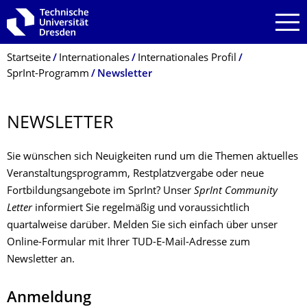
Zur Hauptnavigation springen
Zur Suche springen
Zum Inhalt springen
Breadcrumb-Menü
Startseite
Internationales
Internationales Profil
SprInt-Programm
Newsletter
NEWSLETTER
Sie wünschen sich Neuigkeiten rund um die Themen aktuelles
Veranstaltungsprogramm, Restplatzvergabe oder neue
Fortbildungsangebote im SprInt? Unser
SprInt Community
Letter
informiert Sie regelmäßig und voraussichtlich
quartalweise darüber. Melden Sie sich einfach über unser
Online-Formular mit Ihrer TUD-E-Mail-Adresse zum
Newsletter an.
Anmeldung