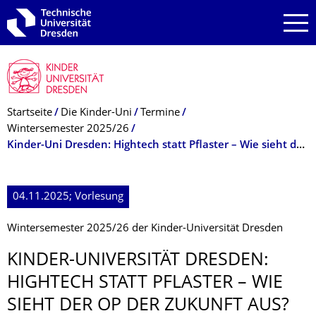
Zur Hauptnavigation springen
Zur Suche springen
Zum Inhalt springen
Breadcrumb-Menü
Startseite
Die Kinder-Uni
Termine
Wintersemester 2025/26
Kinder-Uni Dresden: Hightech statt Pflaster – Wie sieht der OP der Zukunft aus?
04.11.2025; Vorlesung
Wintersemester 2025/26 der Kinder-Universität Dresden
KINDER-UNIVERSITÄT DRESDEN:
HIGHTECH STATT PFLASTER – WIE
SIEHT DER OP DER ZUKUNFT AUS?