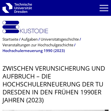
Zur Hauptnavigation springen
Zur Suche springen
Zum Inhalt springen
Breadcrumb-Menü
Startseite
Aufgaben
Universitätsgeschichte
Veranstaltungen zur Hochschulgeschichte
Hochschulerneuerung 1990 (2023)
ZWISCHEN VERUNSICHERUNG UND
AUFBRUCH – DIE
HOCHSCHULERNEU­ERUNG DER TU
DRESDEN IN DEN FRÜHEN 1990ER
JAHREN (2023)