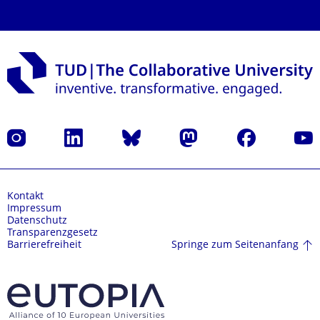
Instagram
LinkedIn
Bluesky
Mastodon
Facebook
Yout
Kontakt
Impressum
Datenschutz
Transparenzgesetz
Springe zum Seitenanfang
Barrierefreiheit