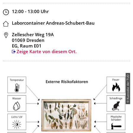
Zeit
12:00 - 13:00
Uhr
Ort
Laborcontainer Andreas-Schubert-Bau
Adresse
Zellescher Weg 19A
01069 Dresden
EG, Raum E01
Zeige Karte von diesem Ort.
© Kustodie der TUD