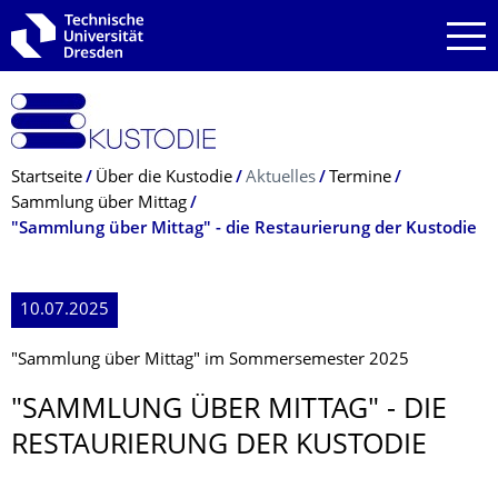
Zur Hauptnavigation springen
Zur Suche springen
Zum Inhalt springen
Breadcrumb-Menü
Startseite
Über die Kustodie
Aktuelles
Termine
Sammlung über Mittag
"Sammlung über Mittag" - die Restaurierung der Kustodie
10.07.2025
"Sammlung über Mittag" im Sommersemester 2025
"SAMMLUNG ÜBER MITTAG" - DIE
RESTAURIERUNG DER KUSTODIE