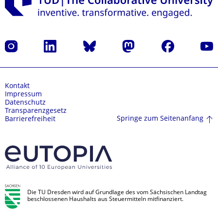
Instagram
LinkedIn
Bluesky
Mastodon
Facebook
Yout
Kontakt
Impressum
Datenschutz
Transparenzgesetz
Springe zum Seitenanfang
Barrierefreiheit
Die TU Dresden wird auf Grundlage des vom Sächsischen Landtag
beschlossenen Haushalts aus Steuermitteln mitfinanziert.