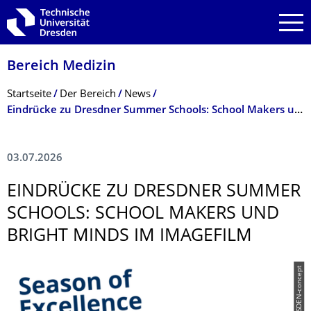
Zur Hauptnavigation springen
Zur Suche springen
Zum Inhalt springen
Bereich Medizin
Breadcrumb-Menü
Startseite
Der Bereich
News
­Eindrücke zu Dresdner Summer Schools: School Makers und Bright Minds im Imagefilm
03.07.2026
­EINDRÜCKE ZU DRESDNER SUMMER
SCHOOLS: SCHOOL MAKERS UND
BRIGHT MINDS IM IMAGEFILM
© DRESDEN-concept