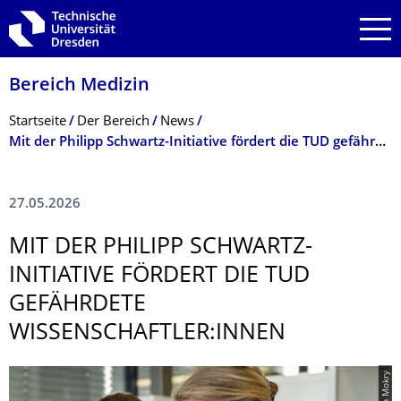
Zur Hauptnavigation springen
Zur Suche springen
Zum Inhalt springen
Bereich Medizin
Breadcrumb-Menü
Startseite
Der Bereich
News
Mit der Philipp Schwartz-Initiative fördert die TUD gefährdete Wissenschaftler:innen
27.05.2026
MIT DER PHILIPP SCHWARTZ-
INITIATIVE FÖRDERT DIE TUD
GEFÄHRDETE
WISSENSCHAFTLER:INNEN