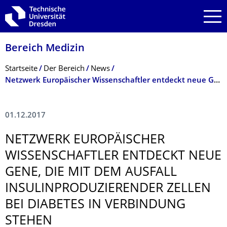
Zur Hauptnavigation springen
Zur Suche springen
Zum Inhalt springen
Bereich Medizin
Breadcrumb-Menü
Startseite
Der Bereich
News
Netzwerk Europäischer Wissenschaftler entdeckt neue Gene, die mit dem Ausfall insulinproduzierender Zellen bei Diabetes in Verbindung stehen
01.12.2017
NETZWERK EUROPÄISCHER
WISSENSCHAFTLER ENTDECKT NEUE
GENE, DIE MIT DEM AUSFALL
INSULINPRODU­ZIERENDER ZELLEN
BEI DIABETES IN VERBINDUNG
STEHEN