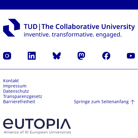
Instagram
LinkedIn
Bluesky
Mastodon
Facebook
Yout
Kontakt
Impressum
Datenschutz
Transparenzgesetz
Springe zum Seitenanfang
Barrierefreiheit