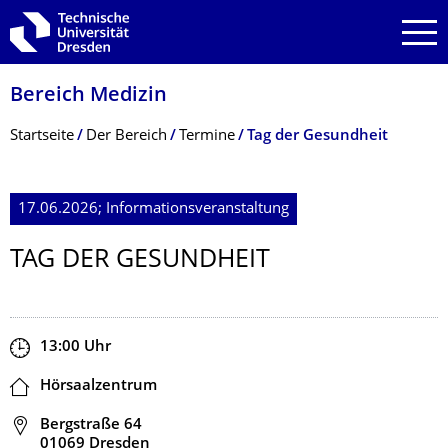
Zur Hauptnavigation springen
Zur Suche springen
Zum Inhalt springen
Bereich Medizin
Breadcrumb-Menü
Startseite
Der Bereich
Termine
Tag der Gesundheit
17.06.2026; Informationsveranstaltung
TAG DER GESUNDHEIT
Zeit
13:00
Uhr
Ort
Hörsaalzentrum
Adresse
Bergstraße 64
01069 Dresden