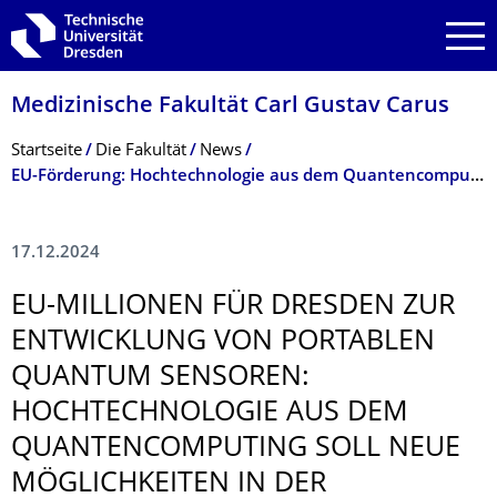
Zur Hauptnavigation springen
Zur Suche springen
Zum Inhalt springen
Medizinische Fakultät Carl Gustav Carus
Breadcrumb-Menü
Startseite
Die Fakultät
News
EU-Förderung: Hochtechnologie aus dem Quantencomputing soll neue Möglichkeiten in der Neurochirurgie eröffnen
17.12.2024
EU-MILLIONEN FÜR DRESDEN ZUR
ENTWICKLUNG VON PORTABLEN
QUANTUM SENSOREN:
HOCHTECHNOLOGIE AUS DEM
QUANTENCOMPU­TING SOLL NEUE
MÖGLICHKEITEN IN DER