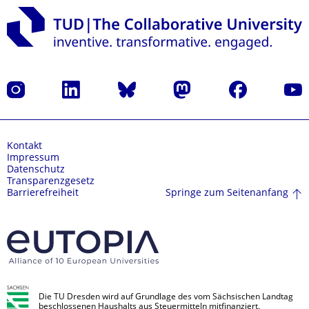
Instagram
LinkedIn
Bluesky
Mastodon
Facebook
Yout
Kontakt
Impressum
Datenschutz
Transparenzgesetz
Springe zum Seitenanfang
Barrierefreiheit
Die TU Dresden wird auf Grundlage des vom Sächsischen Landtag
beschlossenen Haushalts aus Steuermitteln mitfinanziert.