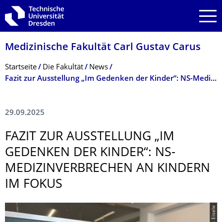
Zur Hauptnavigation springen
Zur Suche springen
Zum Inhalt springen
Medizinische Fakultät Carl Gustav Carus
Breadcrumb-Menü
Startseite
Die Fakultät
News
Fazit zur Ausstellung „Im Gedenken der Kinder“: NS-Medizinverbrechen an Kindern im Fokus
29.09.2025
FAZIT ZUR AUSSTELLUNG „IM
GEDENKEN DER KINDER“: NS-
MEDIZINVERBRE­CHEN AN KINDERN
IM FOKUS
© Marc Eisele