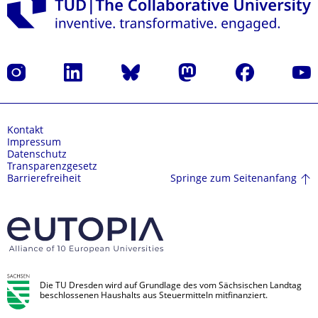
Instagram
LinkedIn
Bluesky
Mastodon
Facebook
Yout
Kontakt
Impressum
Datenschutz
Transparenzgesetz
Springe zum Seitenanfang
Barrierefreiheit
Die TU Dresden wird auf Grundlage des vom Sächsischen Landtag
beschlossenen Haushalts aus Steuermitteln mitfinanziert.