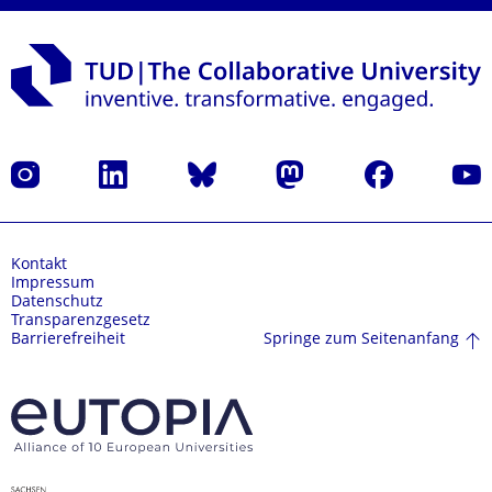
Instagram
LinkedIn
Bluesky
Mastodon
Facebook
Yout
Kontakt
Impressum
Datenschutz
Transparenzgesetz
Springe zum Seitenanfang
Barrierefreiheit