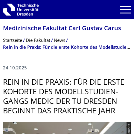
Zur Hauptnavigation springen
Zur Suche springen
Zum Inhalt springen
Medizinische Fakultät Carl Gustav Carus
Breadcrumb-Menü
Startseite
Die Fakultät
News
Rein in die Praxis: Für die erste Kohorte des Modellstudiengangs MEDiC der TU Dresden beginnt das Praktische Jahr
24.10.2025
REIN IN DIE PRAXIS: FÜR DIE ERSTE
KOHORTE DES MODELLSTUDIEN­
GANGS MEDIC DER TU DRESDEN
BEGINNT DAS PRAKTISCHE JAHR