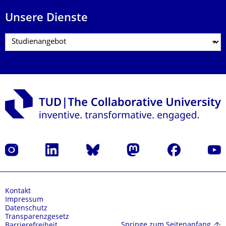
Unsere Dienste
Instagram
LinkedIn
Bluesky
Mastodon
Facebook
Yout
Kontakt
Impressum
Datenschutz
Transparenzgesetz
Springe zum Seitenanfang
Barrierefreiheit