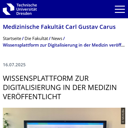
Zur Hauptnavigation springen
Zur Suche springen
Zum Inhalt springen
Medizinische Fakultät Carl Gustav Carus
Breadcrumb-Menü
Startseite
Die Fakultät
News
Wissensplattform zur Digitalisierung in der Medizin veröffentlicht
16.07.2025
WISSENSPLATT­FORM ZUR
DIGITALISIERUNG IN DER MEDIZIN
VERÖFFENTLICHT
© MiHUBx