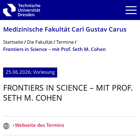
Zur Hauptnavigation springen
Zur Suche springen
Zum Inhalt springen
Medizinische Fakultät Carl Gustav Carus
Breadcrumb-Menü
Startseite
Die Fakultät
Termine
Frontiers in Science – mit Prof. Seth M. Cohen
25.06.2026; Vorlesung
FRONTIERS IN SCIENCE – MIT PROF.
SETH M. COHEN
Webseite des Termins