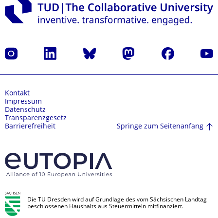
Instagram
LinkedIn
Bluesky
Mastodon
Facebook
Yout
Kontakt
Impressum
Datenschutz
Transparenzgesetz
Springe zum Seitenanfang
Barrierefreiheit
Die TU Dresden wird auf Grundlage des vom Sächsischen Landtag
beschlossenen Haushalts aus Steuermitteln mitfinanziert.