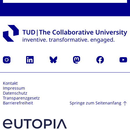
Instagram
LinkedIn
Bluesky
Mastodon
Facebook
Yout
Kontakt
Impressum
Datenschutz
Transparenzgesetz
Springe zum Seitenanfang
Barrierefreiheit