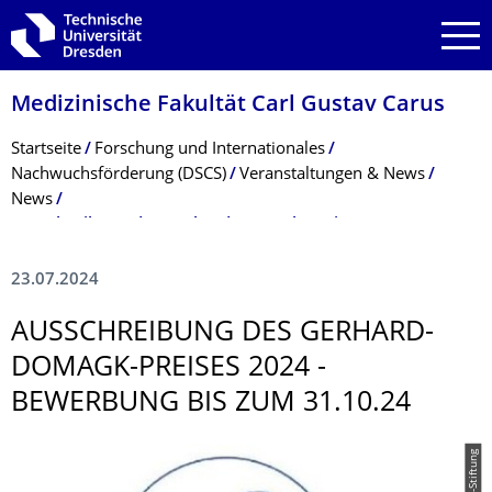
Zur Hauptnavigation springen
Zur Suche springen
Zum Inhalt springen
Medizinische Fakultät Carl Gustav Carus
Breadcrumb-Menü
Startseite
Forschung und Internationales
Nachwuchsförderung (DSCS)
Veranstaltungen & News
News
Ausschreibung des Gerhard-Domagk-Preises 2024 - Bewerbung bis zum 31.10.24
23.07.2024
AUSSCHREIBUNG DES GERHARD-
DOMAGK-PREISES 2024 -
BEWERBUNG BIS ZUM 31.10.24