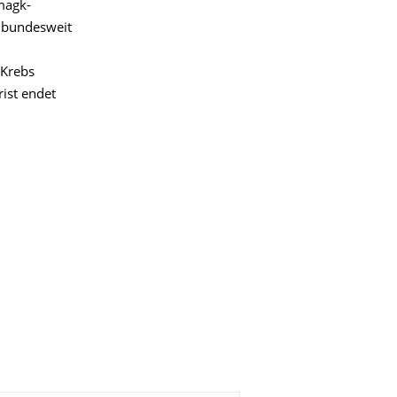
magk-
r bundesweit
 Krebs
ist endet