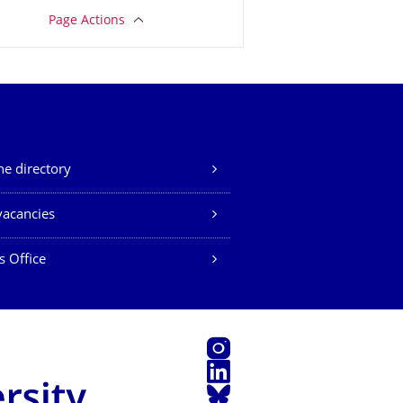
Page Actions
e directory
vacancies
s Office
Instagram
LinkedIn
Bluesky