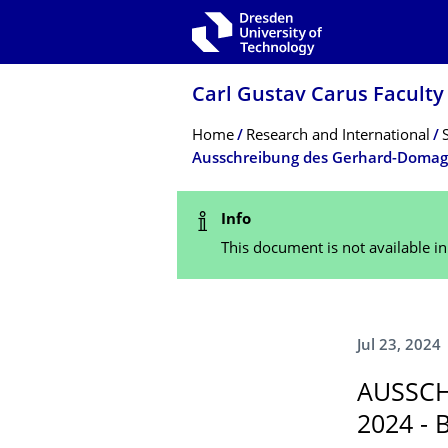
Skip to main navigation
Skip to search
Skip to content
Carl Gustav Carus Faculty
Breadcrumb Menu
Home
Research and International
Status Message
Info
This document is not available i
Jul 23, 2024
AUSSCH
2024 -