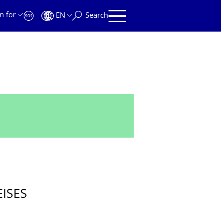
n for
EN
Search
ISES