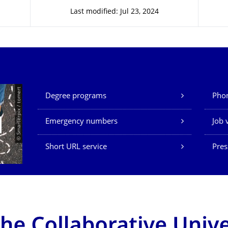
Last modified: Jul 23, 2024
Our Services
© Smarterpix / tomert
Degree programs
Phon
Emergency numbers
Job 
Short URL service
Pres