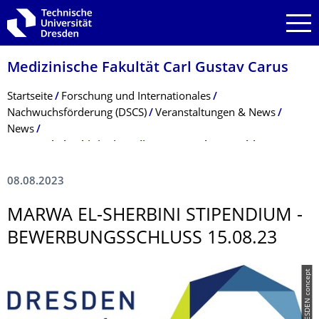
Zur Hauptnavigation springen
Zur Suche springen
Zum Inhalt springen
Medizinische Fakultät Carl Gustav Carus
Breadcrumb-Menü
Startseite
Forschung und Internationales
Nachwuchsförderung (DSCS)
Veranstaltungen & News
News
Marwa El-Sherbini Stipendium - Bewerbungsschluss 15.08.23
08.08.2023
MARWA EL-SHERBINI STIPENDIUM -
BEWERBUNGS­SCHLUSS 15.08.23
© DRESDEN concept