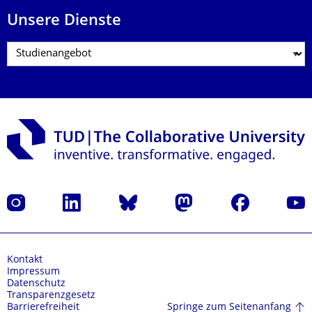
Unsere Dienste
Instagram
LinkedIn
Bluesky
Mastodon
Facebook
Yout
Kontakt
Impressum
Datenschutz
Transparenzgesetz
Springe zum Seitenanfang
Barrierefreiheit