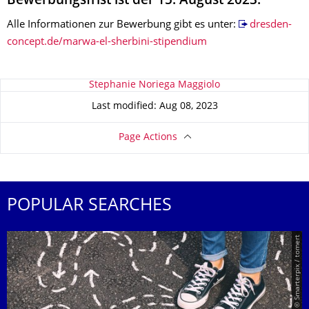
Bewerbungsfrist ist der 15. August 2023.
Alle Informationen zur Bewerbung gibt es unter:
dresden-
concept.de/marwa-el-sherbini-stipendium
About this page
Stephanie Noriega Maggiolo
Last modified: Aug 08, 2023
Page Actions
POPULAR SEARCHES
© Smarterpix / tomert