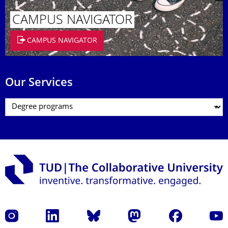
CAMPUS NAVIGATOR
CAMPUS NAVIGATOR
Our Services
Instagram
LinkedIn
Bluesky
Mastodon
Facebook
YouT