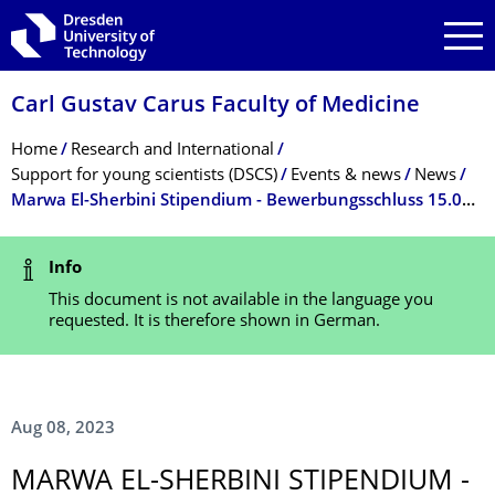
Skip to main navigation
Skip to search
Skip to content
Carl Gustav Carus Faculty of Medicine
Breadcrumb Menu
Home
Research and International
Support for young scientists (DSCS)
Events & news
News
Marwa El-Sherbini Stipendium - Bewerbungsschluss 15.08.23
Status Message
Info
This document is not available in the language you
requested. It is therefore shown in German.
Aug 08, 2023
MARWA EL-SHERBINI STIPENDIUM -