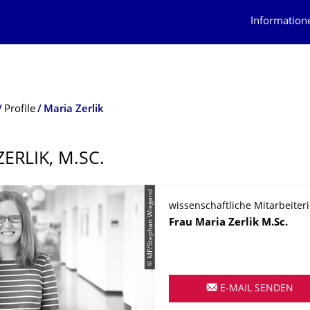
Information
Profile
Maria Zerlik
ERLIK, M.SC.
© MF/Stephan Wiegand
wissenschaftliche Mitarbeiter
Name
Frau
Maria
Zerlik
M.Sc.
E-MAIL SENDEN