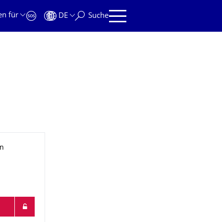
en für
DE
Suche
in