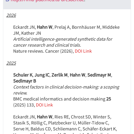
https://imb-pub.med.tu-dresden.de
.