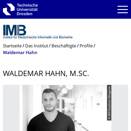
Zur Hauptnavigation springen
Zur Suche springen
Zum Inhalt springen
Breadcrumb-Menü
Startseite
Das Institut
Beschäftigte
Profile
Waldemar Hahn
WALDEMAR HAHN, M.SC.
© MF/Stephan Wiegand