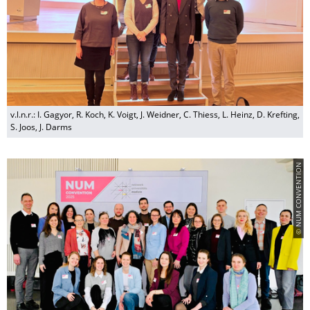
v.l.n.r.: I. Gagyor, R. Koch, K. Voigt, J. Weidner, C. Thiess, L. Heinz, D. Krefting,
S. Joos, J. Darms
© NUM CONVENTION