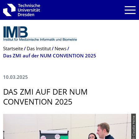
Zur Hauptnavigation springen
Zur Suche springen
Zum Inhalt springen
Breadcrumb-Menü
Startseite
Das Institut
News
Das ZMI auf der NUM CONVENTION 2025
10.03.2025
DAS ZMI AUF DER NUM
CONVENTION 2025
© Claudia Heine