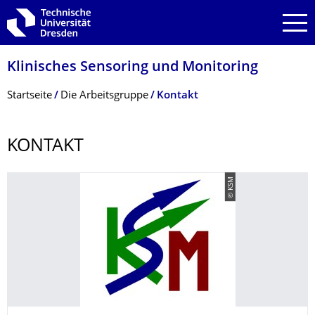
Zur Hauptnavigation springen
Zur Suche springen
Zum Inhalt springen
Klinisches Sensoring und Monitoring
Breadcrumb-Menü
Startseite
Die Arbeitsgruppe
Kontakt
KONTAKT
© KSM