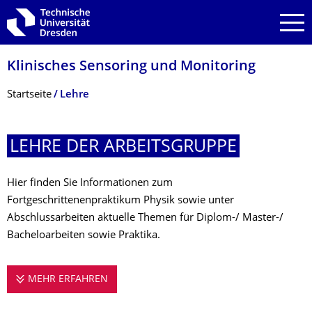
Zur Hauptnavigation springen
Zur Suche springen
Zum Inhalt springen
Klinisches Sensoring und Monitoring
Breadcrumb-Menü
Startseite
Lehre
LEHRE DER ARBEITSGRUPPE
Hier finden Sie Informationen zum
Fortgeschrittenenpraktikum Physik sowie unter
Abschlussarbeiten aktuelle Themen für Diplom-/ Master-/
Bacheloarbeiten sowie Praktika.
MEHR ERFAHREN
LEHRE DER ARBEITSGRUPPE