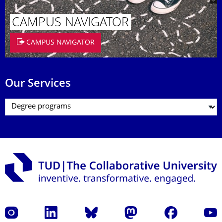
CAMPUS NAVIGATOR
CAMPUS NAVIGATOR
Our Services
Instagram
LinkedIn
Bluesky
Mastodon
Facebook
YouT