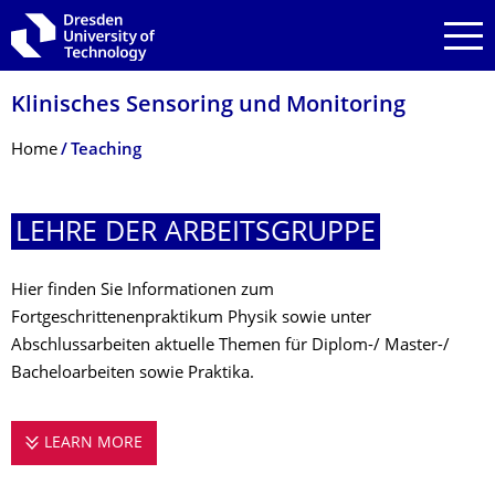
Skip to main navigation
Skip to search
Skip to content
Klinisches Sensoring und Monitoring
Breadcrumb Menu
Home
Teaching
LEHRE DER ARBEITSGRUPPE
Hier finden Sie Informationen zum
Fortgeschrittenenpraktikum Physik sowie unter
Abschlussarbeiten aktuelle Themen für Diplom-/ Master-/
Bacheloarbeiten sowie Praktika.
LEARN MORE
LEHRE DER ARBEITSGRUPPE