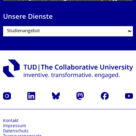
Unsere Dienste
Instagram
LinkedIn
Bluesky
Mastodon
Facebook
Yout
Kontakt
Impressum
Datenschutz