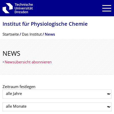
Zur Hauptnavigation springen
Zur Suche springen
Zum Inhalt springen
Institut für Physiologische Chemie
Breadcrumb-Menü
Startseite
Das Institut
News
NEWS
Newsübersicht abonnieren
Zeitraum festlegen
Jahr auswählen
Monat auswählen