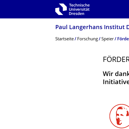
Zur Hauptnavigation springen
Zur Suche springen
Zum Inhalt springen
Paul Langerhans Institut
Breadcrumb-Menü
Startseite
Forschung
Speier
Förd
FÖRDE
Wir dank
Initiati