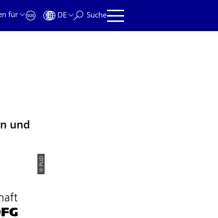
en für
DE
Suche
en und
© PLID