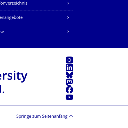
fonverzeichnis
lenangebote
se
Instagram
LinkedIn
Bluesky
Mastodon
Facebook
Youtube
Springe zum Seitenanfang