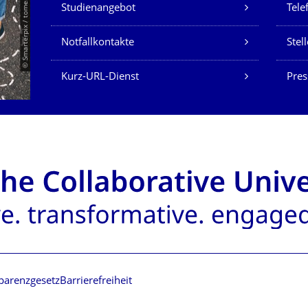
Unsere Dienste
© Smarterpix / tomert
Studienangebot
Tele
Notfallkontakte
Stel
Kurz-URL-Dienst
Pres
parenzgesetz
Barrierefreiheit