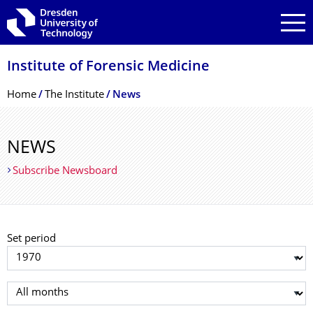
Skip to main navigation
Skip to search
Skip to content
Institute of Forensic Medicine
Breadcrumb Menu
Home
The Institute
News
NEWS
Subscribe Newsboard
Set period
Select year
Select month