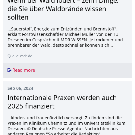
Wenn der Wald lodert – zehn Dinge,
die Sie über Waldbrände wissen
sollten
...Sauerstoff, Energie zum Entzünden und Brennstoff",
erklärt Forstwissenschaftler Michael Müller von der TU
Dresden im Gespräch mit MDR WISSEN. Je trockener und
brennbarer der Wald, desto schneller können sich...
Quelle: mdr.de
Read more
Wenn der Wald lodert – zehn Dinge, die Sie übe
Sep 06, 2024
Internationale Praxen werden auch
2025 finanziert
...kinder- und frauenärztlich versorgt. Zu finden sind die
Praxen im Klinikum Chemnitz und im Universitätsklinikum
Dresden. © Deutsche Presse-Agentur Nachrichten aus
anderen Regionen "So arbeitet die Redaktion"...