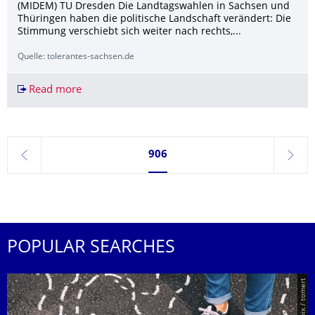
(MIDEM) TU Dresden Die Landtagswahlen in Sachsen und
Thüringen haben die politische Landschaft verändert: Die
Stimmung verschiebt sich weiter nach rechts,...
Quelle: tolerantes-sachsen.de
Read more
MIDEM Report: Polarisierte politische Landschaf
Currently on page 906
906
previous
next
POPULAR SEARCHES
© Smarterpix / tomert