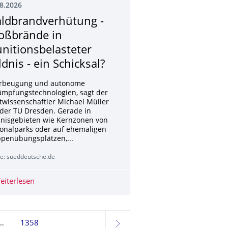
8.2026
ldbrandverhütung -
oßbrände in
nitionsbelaste­ter
ldnis - ein Schicksal?
Vorbeugung und autonome
ämpfungstechnologien, sagt der
twissenschaftler Michael Müller
der TU Dresden. Gerade in
dnisgebieten wie Kernzonen von
onalparks oder auf ehemaligen
penübungsplätzen,...
le: sueddeutsche.de
rgenbrücke werden jetzt die Notstützen aktiviert
eiterlesen
Waldbrandverhütung - Großbrände in munitionsbelastete
1358