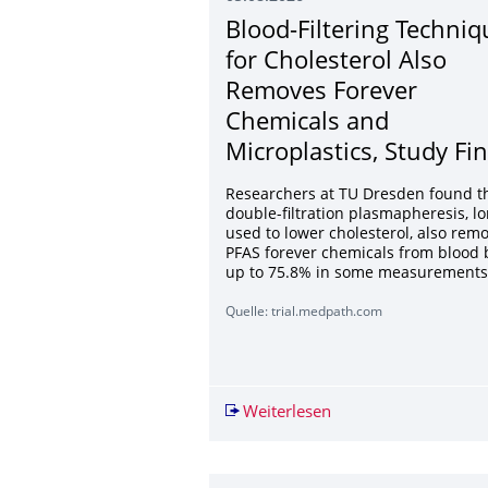
Blood-Filtering Techniq
for Cholesterol Also
Removes Forever
Chemicals and
Microplastics, Study Fi
Researchers at TU Dresden found t
double-filtration plasmapheresis, l
used to lower cholesterol, also rem
PFAS forever chemicals from blood 
up to 75.8% in some measurements
Quelle: trial.medpath.com
Weiterlesen
Blood-Filtering Tech