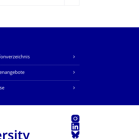
weiter
fonverzeichnis
lenangebote
se
Instagram
LinkedIn
Bluesky