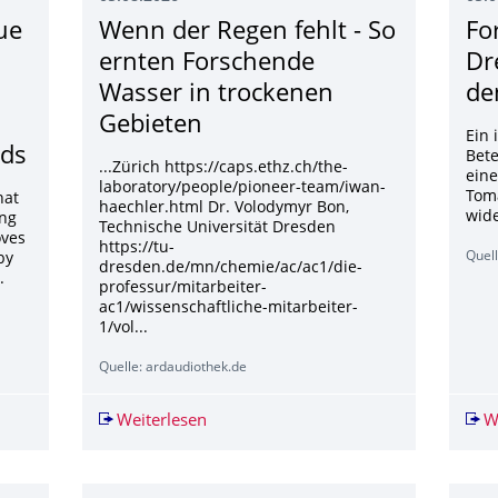
ue
Wenn der Regen fehlt - So
Fo
ernten Forschende
Dr
Wasser in trockenen
de
Gebieten
Ein 
nds
Bete
...Zürich https://caps.ethz.ch/the-
eine
laboratory/people/pioneer-team/iwan-
Toma
hat
haechler.html Dr. Volodymyr Bon,
wid
ong
Technische Universität Dresden
oves
https://tu-
Quell
by
dresden.de/mn/chemie/ac/ac1/die-
.
professur/mitarbeiter-
ac1/wissenschaftliche-mitarbeiter-
1/vol...
Quelle: ardaudiothek.de
nique for Cholesterol Also Removes Forever Chemicals and Microp
Weiterlesen
Wenn der Regen fehlt - So ernten For
W