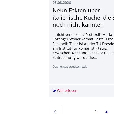
05.08.2026
Neun Fakten über
italienische Küche, die 
noch nicht kannten
...nicht versalzen.« Protokoll: Maria
Sprenger Woher kommt Pasta? Prof.
Elisabeth Tiller ist an der TU Dresd
am Institut für Romanistik tätig:
»Zwischen 4000 und 3000 vor unser
Zeitrechnung wurde die...
Quelle: sueddeutsche.de
Weiterlesen
Neun Fakten über ita
1
Seit
2