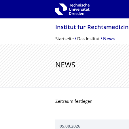
Zur Hauptnavigation springen
Zur Suche springen
Zum Inhalt springen
Institut für Rechtsmedizin
Breadcrumb-Menü
Startseite
Das Institut
News
NEWS
Zeitraum festlegen
05.08.2026