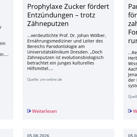
Prophylaxe Zucker fördert
Pa
Entzündungen – trotz
fö
Zähneputzen
za
y
Fo
...verdeutlichte Prof. Dr. Johan Wölber,
ru
Ernährungsmediziner und Leiter des
ein
Bereichs Parodontologie am
Universitätsklinikum Dresden. „Doch
...R
n....
Zähneputzen ist evolutionsbiologisch
Her
betrachtet ein junges kulturelles
Wis
Hilfsmittel....
Aach
Jena
Quelle: zm-online.de
der 
syst
Quell
izinprodukt
Weiterlesen
Prophylaxe Zucker fördert Entzündun
W
05.08.2026
05.0