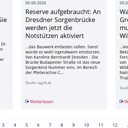
05.08.2026
05.0
Reserve aufgebraucht: An
Wa
Sie
Dresdner Sorgenbrücke
Gr
werden jetzt die
mu
Notstützen aktiviert
Wi
 Dr.
...das Bauwerk entlasten sollen. Sonst
...
en
würde es wohl irgendwann einstürzen.
Bek
Von Karoline Bernhardt Dresden - Die
Fors
er
Brücke Budapester Straße ist das neue
von 
Sorgenkind Nummer eins. Im Bereich
Wil
der Pfeilerachse C...
Nati
Trup
Quelle: tag24.de
Quel
lienische Küche, die Sie noch nicht kannten
Weiterlesen
Reserve aufgebraucht: An Dresdner So
W
e 2, aktuell ausgewählt
3
4
5
6
7
8
9
10
11
12