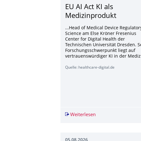
EU AI Act KI als
Medizinprodukt
...Head of Medical Device Regulator
Science am Else Kröner Fresenius
Center for Digital Health der
Technischen Universität Dresden. S
Forschungsschwerpunkt liegt auf
vertrauenswürdiger KI in der Medizi
Quelle: healthcare-digital.de
Weiterlesen
EU AI Act KI als Med
05.08.2026