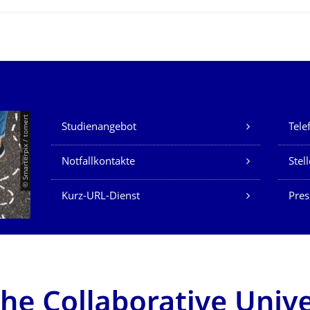
Unsere Dienste
© Smarterpix / tomert
Studienangebot
Tele
Notfallkontakte
Stel
Kurz-URL-Dienst
Pres