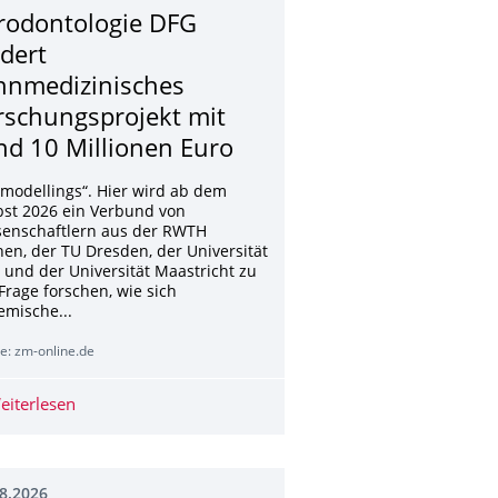
rodontologie DFG
rdert
hnmedizinisches
rschungsprojekt mit
nd 10 Millionen Euro
emodellings“. Hier wird ab dem
bst 2026 ein Verbund von
senschaftlern aus der RWTH
en, der TU Dresden, der Universität
 und der Universität Maastricht zu
Frage forschen, wie sich
emische...
e: zm-online.de
gen – trotz Zähneputzen
eiterlesen
Parodontologie DFG fördert zahnmedizinisches Forschu
8.2026