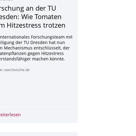
rschung an der TU
esden: Wie Tomaten
m Hitzestress trotzen
internationales Forschungsteam mit
iligung der TU Dresden hat nun
n Mechanismus entschlüsselt, der
tenpflanzen gegen Hitzestress
erstandsfähiger machen könnte.
e: saechsische.de
lastics, Study Finds
schende Wasser in trockenen Gebieten
eiterlesen
Forschung an der TU Dresden: Wie Tomaten dem Hitzes