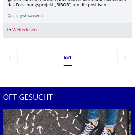
das Forschungsprojekt „BIBOB“, um die positiven...
Quelle: gwf-wasser.de
Weiterlesen
BIBOB-Projekt: Wie Biber zur Klimaanpassung 
Seite 651, aktuell ausgewählt
651
zurück
weite
OFT GESUCHT
© Smarterpix / tomert