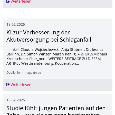
Weiterlesen
Kamelien und Orchideen locken jetzt neugieri
18.02.2025
KI zur Verbesserung der
Akutversorgung bei Schlaganfall
...links): Claudia Wojciechowski, Anja Stübner, Dr. Jessica
Barlinn, Dr. Simon Winzer, Maren Kählig. – © UKD/Michael
Kretzschmar filter_none WEITERE BEITRÄGE ZU DIESEM
ARTIKEL Westbrandenburg: Kooperation...
Quelle: hcm-magazin.de
Weiterlesen
KI zur Verbesserung der Akutversorgung bei Sch
18.02.2025
Studie fühlt jungen Patienten auf den