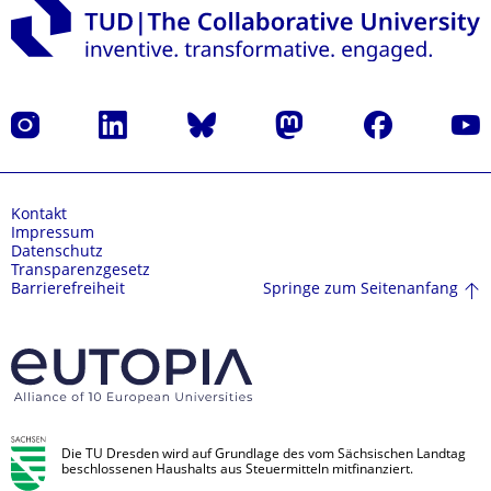
Instagram
LinkedIn
Bluesky
Mastodon
Facebook
Yout
Kontakt
Impressum
Datenschutz
Transparenzgesetz
Springe zum Seitenanfang
Barrierefreiheit
Die TU Dresden wird auf Grundlage des vom Sächsischen Landtag
beschlossenen Haushalts aus Steuermitteln mitfinanziert.