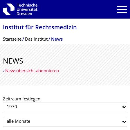
Zur Hauptnavigation springen
Zur Suche springen
Zum Inhalt springen
Institut für Rechtsmedizin
Breadcrumb-Menü
Startseite
Das Institut
News
NEWS
Newsübersicht abonnieren
Zeitraum festlegen
Jahr auswählen
Monat auswählen