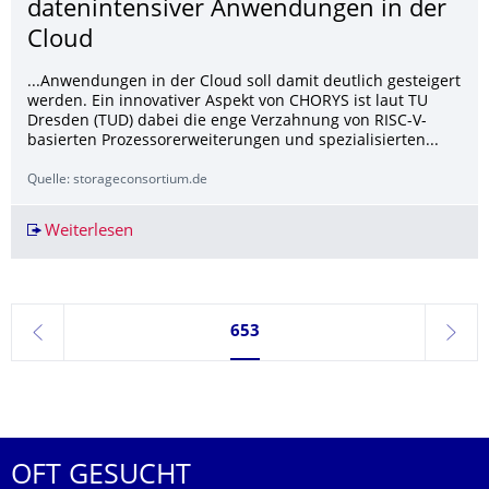
datenintensiver Anwendungen in der
Cloud
...Anwendungen in der Cloud soll damit deutlich gesteigert
werden. Ein innovativer Aspekt von CHORYS ist laut TU
Dresden (TUD) dabei die enge Verzahnung von RISC-V-
basierten Prozessorerweiterungen und spezialisierten...
Quelle: storageconsortium.de
Weiterlesen
Projekt „CHORYS": TU Dresden startet EU Hori
Seite 653, aktuell ausgewählt
653
zurück
weite
OFT GESUCHT