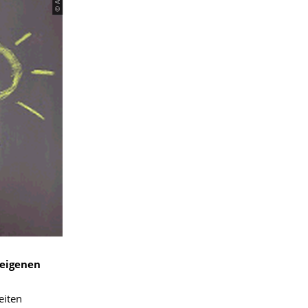
 eigenen
eiten