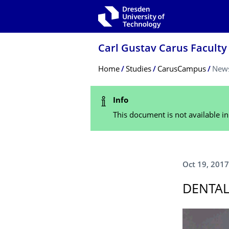
Skip to main navigation
Skip to search
Skip to content
Carl Gustav Carus Faculty
Breadcrumb Menu
Home
Studies
CarusCampus
New
Status Message
Info
This document is not available i
Oct 19, 2017
DENTAL