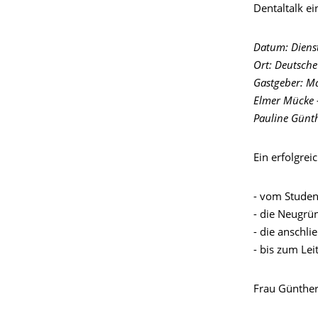
Dentaltalk ei
Datum: Diens
Ort: Deutsch
Gastgeber: Ma
Elmer Mücke -
Pauline Günth
Ein erfolgrei
- vom Studen
- die Neugrü
- die anschli
- bis zum Lei
Frau Günther 