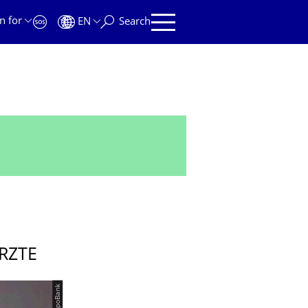
n for
EN
Search
RZTE
© ApoBank