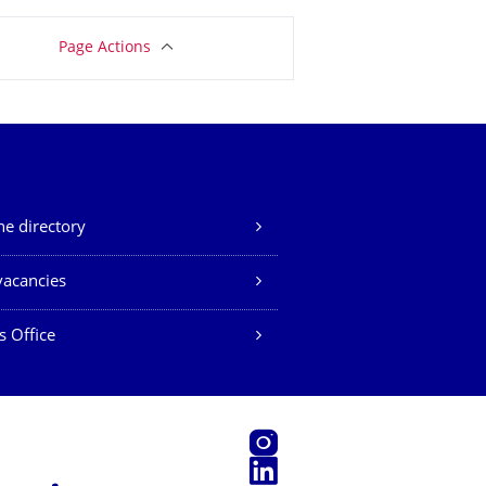
Page Actions
e directory
vacancies
s Office
Instagram
LinkedIn