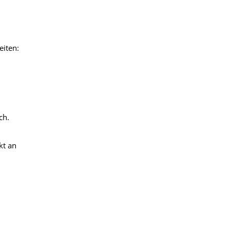
eiten:
ch.
kt an