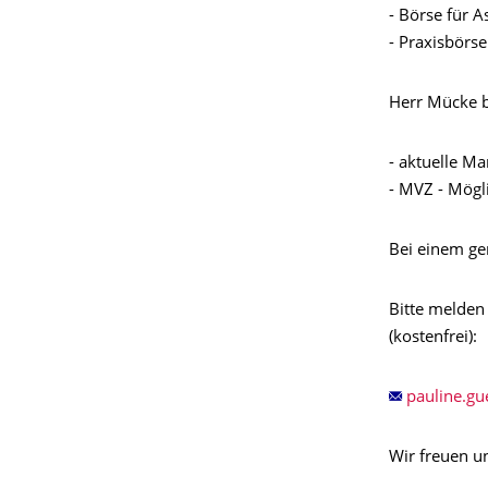
- Börse für 
- Praxisbörse
Herr Mücke b
- aktuelle M
- MVZ - Mögli
Bei einem g
Bitte melden
(kostenfrei):
Wir freuen un