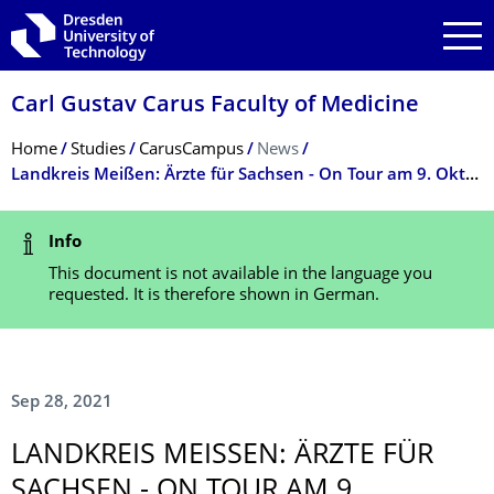
Skip to main navigation
Skip to search
Skip to content
Carl Gustav Carus Faculty of Medicine
Breadcrumb Menu
Home
Studies
CarusCampus
News
Landkreis Meißen: Ärzte für Sachsen - On Tour am 9. Oktober 2021
Status Message
Info
This document is not available in the language you
requested. It is therefore shown in German.
Sep 28, 2021
LANDKREIS MEISSEN: ÄRZTE FÜR S
ACHSEN - ON TOUR AM 9. O