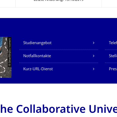
Unsere Dienste
© Smarterpix / tomert
Studienangebot
Tele
Notfallkontakte
Stel
Kurz-URL-Dienst
Pres