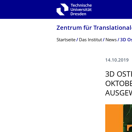
Zur Hauptnavigation springen
Zur Suche springen
Zum Inhalt springen
Zentrum für Translationa
Breadcrumb-Menü
Startseite
Das Institut
News
14.10.2019
3D OST
OKTOBE
AUSGE