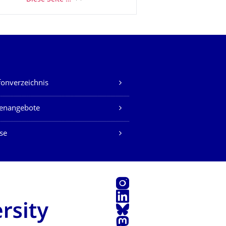
fonverzeichnis
lenangebote
se
Instagram
LinkedIn
Bluesky
Mastodon