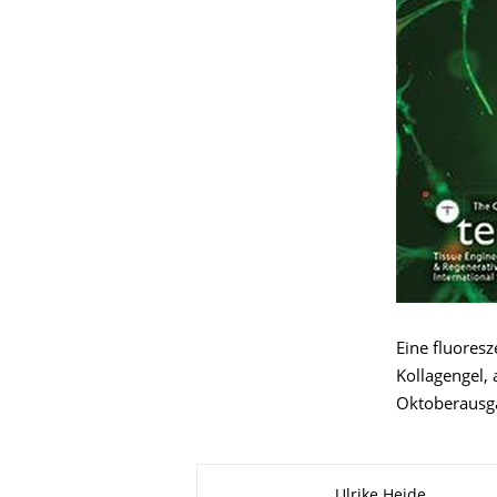
Eine fluore
Kollagengel, 
Oktoberausga
Zu dieser Seite
Ulrike Heide