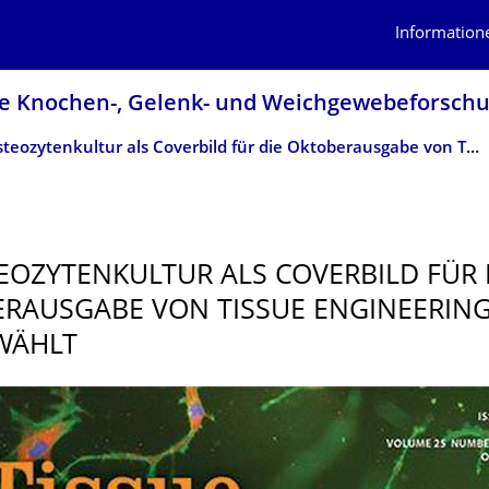
Information
le Knochen-, Gelenk- und Weichgewebefor­sch
3D Osteozytenkultur als Coverbild für die Oktoberausgabe von Tissue Engineering A ausgewählt
EOZYTENKUL­TUR ALS COVERBILD FÜR 
RAUSGABE VON TISSUE ENGINEERING
WÄHLT