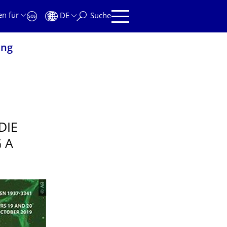
en für
DE
Suche
ung
DIE
 A
© AB