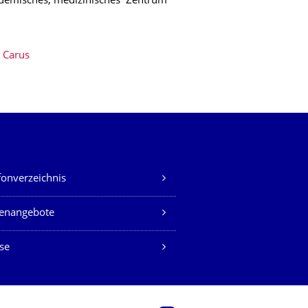
akademisches, medizinisches Zentrum
v Carus
fonverzeichnis
lenangebote
se