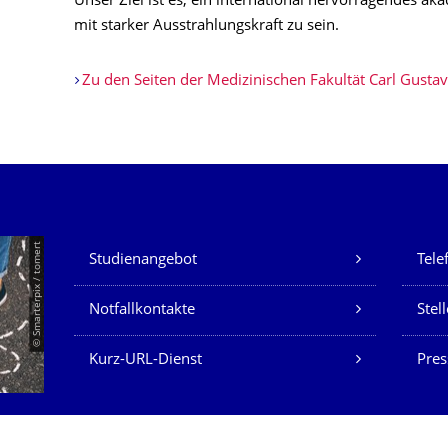
Unser Ziel ist es, ein international hervorragendes 
mit starker Ausstrahlungskraft zu sein.
Zu den Seiten der Medizinischen Fakultät Carl Gusta
Unsere Dienste
© Smarterpix / tomert
Studienangebot
Tele
Notfallkontakte
Stel
Kurz-URL-Dienst
Pres