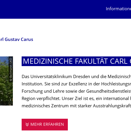
Information
arl Gustav Carus
© Bellmann UKD
MEDIZINISCHE FAKULTÄT CARL
Das Universitätsklinikum Dresden und die Medizinisc
Institution. Sie sind zur Exzellenz in der Hochleistun
Forschung und Lehre sowie der Gesundheitsdienstleis
Region verpflichtet. Unser Ziel ist es, ein internatio
medizinisches Zentrum mit starker Ausstrahlungskraft 
MEHR ERFAHREN
MEDIZINISCHE FAKULTÄT CARL