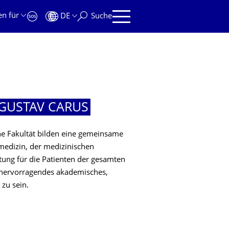
en für
DE
Suche
 GUSTAV CARUS
he Fakultät bilden eine gemeinsame
gsmedizin, der medizinischen
tung für die Patienten der gesamten
nal hervorragendes akademisches,
zu sein.
 GUSTAV CARUS