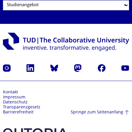
Instagram
LinkedIn
Bluesky
Mastodon
Facebook
Yout
Kontakt
Impressum
Datenschutz
Transparenzgesetz
Springe zum Seitenanfang
Barrierefreiheit