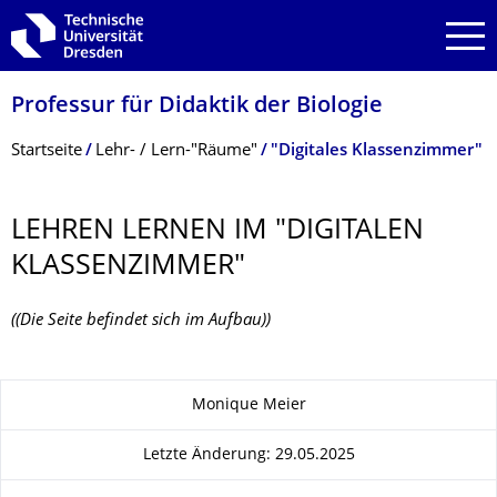
Zur Hauptnavigation springen
Zur Suche springen
Zum Inhalt springen
Professur für Didaktik der Biologie
Breadcrumb-Menü
Startseite
Lehr- / Lern-"Räume"
"Digitales Klassenzimmer"
LEHREN LERNEN IM "DIGITALEN
KLASSENZIMMER"
((Die Seite befindet sich im Aufbau))
Zu dieser Seite
Monique Meier
Letzte Änderung: 29.05.2025