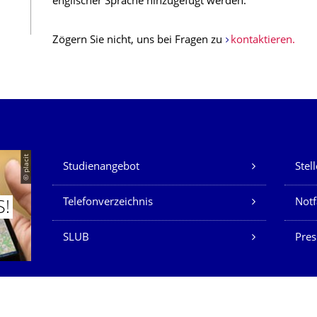
englischer Sprache hinzugefügt werden.
Zögern Sie nicht, uns bei Fragen zu
kontaktieren.
Unsere Dienste
© placit
Studienangebot
Stel
Telefonverzeichnis
Not
S!
SLUB
Pres