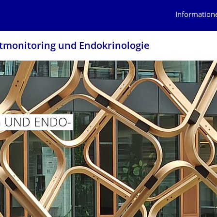
Information
monitoring und Endokrinologie
 UND ENDO­
TORING UND ENDO­KRINOLOGIE