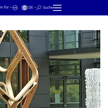
en für
DE
Suche
© Ostermann